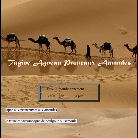
Prix
conditionnement
13 €00
La part
tajine aux pruneaux et aux amandes
le tajine est accompagné de boulgour ou semoule.