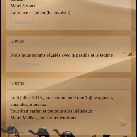
Merci à vous.
Laurence et Julien (beauvoisin).
Malole Livio
Le 8/8/20
Nous nous somms régalés avec la pastilla et le tadjine
TOURBEZ Paule
Le 8/7/18
Le 6 juillet 2018 ,nous commandé une Tajine agneau,
amandes,pruneaux.
Tout était parfait et toujours aussi délicieux.
Merci Malika , nous y reviendrons.
Charles Bica