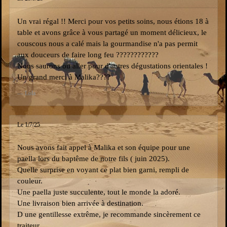
Un vrai régal !! Merci pour vos petits soins, nous étions 18 à
table et avons grâce à vous partagé un moment délicieux, le
couscous nous a calé mais la gourmandise n'a pas permit
aux douceurs de faire long feu ????????????
Nous saurons ou aller pour d'autres dégustations orientales !
Un grand merci à Malika????
Lola
Le 1/7/25
Nous avons fait appel à Malika et son équipe pour une
paella lors du baptême de notre fils ( juin 2025).
Quelle surprise en voyant ce plat bien garni, rempli de
couleur.
Une paella juste succulente, tout le monde la adoré.
Une livraison bien arrivée à destination.
D une gentillesse extrême, je recommande sincèrement ce
traiteur.