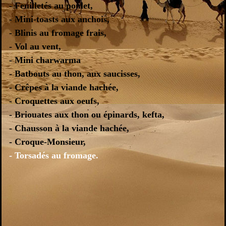
- Feuilletés au poulet,
- Mini-toasts aux anchois,
- Blinis au fromage frais,
- Vol au vent,
- Mini charwarma
- Batbouts au thon, aux saucisses,
- Crêpes à la viande hachée,
- Croquettes aux oeufs,
- Briouates aux thon ou épinards, kefta,
- Chausson à la viande hachée,
- Croque-Monsieur,
- Torsadés au fromage.