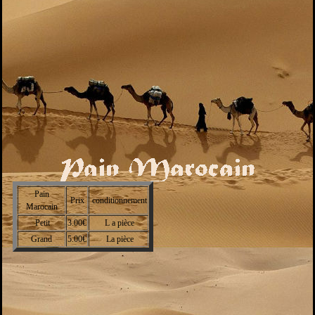
Pain
Prix
conditionnement
Marocain
Petit
3.00€
L a pièce
Grand
5.00€
La pièce